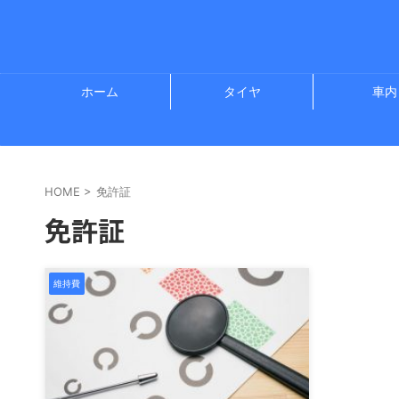
ホーム
タイヤ
車内
HOME
>
免許証
免許証
維持費