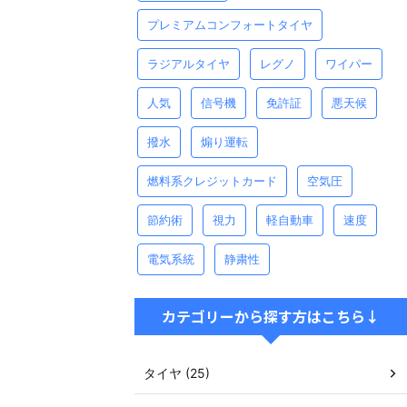
プレミアムコンフォートタイヤ
ラジアルタイヤ
レグノ
ワイパー
人気
信号機
免許証
悪天候
撥水
煽り運転
燃料系クレジットカード
空気圧
節約術
視力
軽自動車
速度
電気系統
静粛性
カテゴリーから探す方はこちら↓
タイヤ (25)