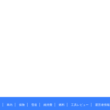
ヤ
車内
保険
雪道
維持費
燃料
工具レビュー
運営者情報