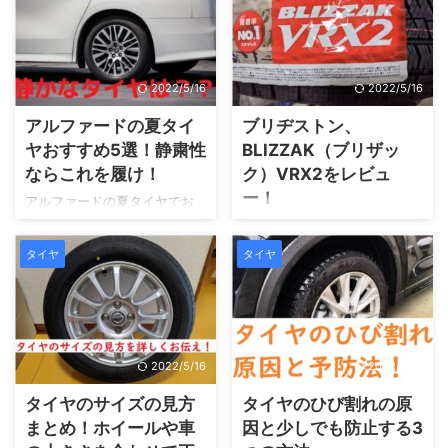
するわけですから快適に過ご
ニバンや軽ハイトワゴン用に
したいですよね。
RV-02CKがあります。今回
は、タイヤの特徴と乗り心地
について紹介します。
2022/5/16
2022/5/16
アルファードの夏タイ
ブリヂストン、
ヤおすすめ5選！静粛性
BLIZZAK（ブリザッ
ならこれを履け！
ク）VRX2をレビュ
ー！
アルファードの夏タイヤでお
すすめといえば基準はやはり
スタッドレスタイヤで有名
静粛性。静かなタイヤだと乗
な、ブリヂストン、ブリザッ
タイヤ
タイヤ
り心地も違いますよね。高級
ク（BLIZZAK）VRX2をレビュ
ミニバンには、高級タイヤは
ー致します。前回のVRXよりさ
必須といえます。
らに高性能化し、人気を集め
ています。ブロックパターン
や使用感などお伝えしていき
2022/5/16
2022/5/16
ます。
タイヤのサイズの見方
タイヤのひび割れの原
まとめ！ホイールや車
因と少しでも防止する3