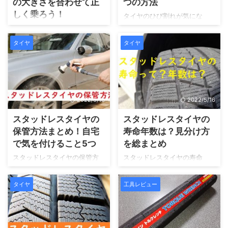
の大きさを合わせて正
つの方法
しく乗ろう！
タイヤのひび割れが気にな
る、どのくらいまで履くこと
車のタイヤサイズの見方が分
ができるのか気になりません
からない。タイヤの表面に
タイヤ
タイヤ
か？ひび割れが起きるには原
は、名前、サイズ、製造年月
因があります。今回は、タイ
日、軽点、履き方、荷重、最
ヤのひび割れが起こる原因と
高速度などすべて記載されて
少しでも予防する方法をお伝
います。正しく覚え、快適な
えします。
乗り心地を味わいましょう。
2022/5/16
2022/5/16
スタッドレスタイヤの
スタッドレスタイヤの
保管方法まとめ！自宅
寿命年数は？見分け方
で気を付けること5つ
を総まとめ
スタッドレスタイヤの保管方
スタッドレスタイヤの寿命
法で気を付けることは5つで
は、年数にしておおむね3～5
す。特に性能が悪くなる保管
年です。メーカーやスタッド
タイヤ
工具レビュー
方法は避ける必要がありま
レスタイヤでの走行の仕方で
す。タイヤはゴム製品なの
変わってきます。スタッドレ
で、ゴムの劣化を防ぐ方法を
スタイヤの寿命や見分け方を
取れば長持ちさせることがで
お伝えします。