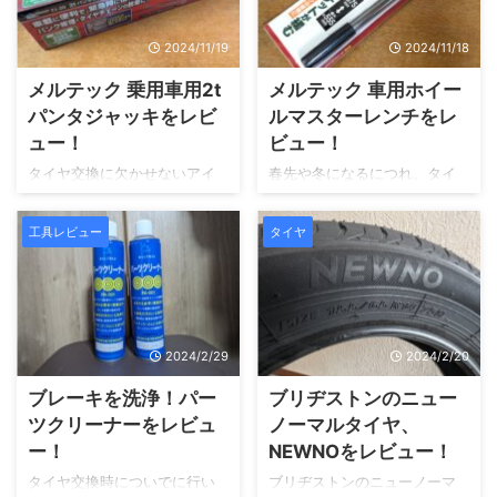
2024/11/19
2024/11/18
メルテック 乗用車用2t
メルテック 車用ホイー
パンタジャッキをレビ
ルマスターレンチをレ
ュー！
ビュー！
タイヤ交換に欠かせないアイ
春先や冬になるにつれ、タイ
テム、それは、パンタジャッ
ヤ交換の時期がやってきま
キです。 特に自宅で行う場
す。 自宅でタイヤ交換を行う
工具レビュー
タイヤ
合、必要不可欠なアイテムに
場合、道具があると便利で
なります。 今回は、乗用車用
す。 今回は、タイヤの脱着に
2tパンタジャッキに迫ってい
必須のアイテム、『マスター
きます。 リンク
レンチ』に迫っていきます。
リンク
2024/2/29
2024/2/20
ブレーキを洗浄！パー
ブリヂストンのニュー
ツクリーナーをレビュ
ノーマルタイヤ、
ー！
NEWNOをレビュー！
タイヤ交換時についでに行い
ブリヂストンのニューノーマ