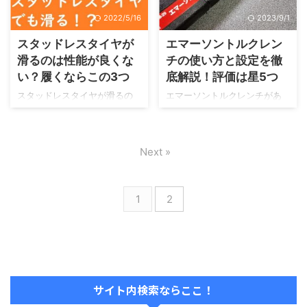
きます。今回は、自宅で簡単
2022/5/16
2023/9/1
にできる正しい保管方法をお
伝えします。
スタッドレスタイヤが
エマーソントルクレン
滑るのは性能が良くな
チの使い方と設定を徹
い？履くならこの3つ
底解説！評価は星5つ
スタッドレスタイヤが滑るの
エマーソントルクレンチがあ
は、性能の良くない悪いスタ
ると、タイヤ交換がとてもス
ッドレスタイヤを装着してい
ムーズにできます。トルクレ
ることが原因の可能性があり
ンチの良いところは、何と言
Next »
ます。車で一番重要なパーツ
っても、締め付けが適切にで
は、タイヤです。安全に走行
きる事です。トルクの締め過
できるかどうかを決める重要
ぎはハブに悪いですし、逆に
なパーツです。
緩い締め付けは、タイヤが外
1
2
れる危険があります。
サイト内検索ならここ！