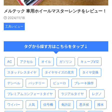
メルテック 車用ホイールマスターレンチをレビュー！
2024/11/18
工具レビュー
タグから探す方はこちらをタップ↓
AC
アクセル
オイル
ガソリン
キューブz12
スタッドレスタイヤ
タイヤサイズの見方
タイヤ交換
デシベル
バッテリー
ビューロ
ブレーキ操作
プレミアムコンフォートタイヤ
ラジアルタイヤ
レグノ
ワイパー
人気
信号機
免許証
悪天候
撥水