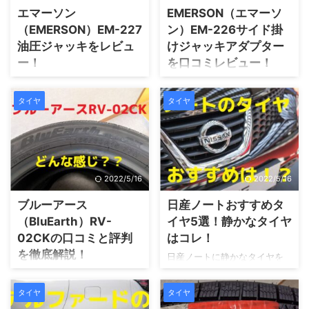
エマーソン
EMERSON（エマーソ
（EMERSON）EM-227
ン）EM-226サイド掛
油圧ジャッキをレビュ
けジャッキアダプター
ー！
を口コミレビュー！
車のタイヤ交換が疲れるの
エマーソンのジャッキアップ
で、簡単に済ませたい。タイ
の他にジャッキと車の間に入
タイヤ
タイヤ
ヤ交換のジャッキを油圧ジャ
れるアダプターも購入いたし
ッキに変更したい。通常のジ
ました。アダプターがあれ
ャッキから油圧ジャッキに変
ば、ジャッキアップしたとき
えたほうが、簡単に楽に車を
に生じる車の傷も防ぐことが
上げることができます。今回
できます。
2022/5/16
2022/5/16
は、エマーソンEM-227油圧ジ
ャッキに迫って行きます。
ブルーアース
日産ノートおすすめタ
（BluEarth）RV-
イヤ5選！静かなタイヤ
02CKの口コミと評判
はコレ！
を徹底解説！
日産ノートに静かなタイヤを
履かせたい。オススメのタイ
ヨコハマタイヤで有名なメジ
ヤは、プレミアムコンフォー
ャーなタイヤと言えば、ブル
タイヤ
タイヤ
トタイヤです。せっかく運転
ーアースです。コンパクトミ