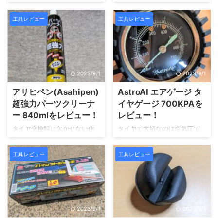
たい作業がブレーキの洗浄で
ルタイヤ、NEWNO（ニュー
す。 ブレーキダストが溜まる
ノ）を購入しました。実際の
工具レビュー
工具レビュー
ので、定期的に掃除して欲し
トレッドパターンや、形など
いところです。 今回は、パー
をレビューしていきます。
ツクリーナーに迫っていきま
す。
2023/9/1
2023/9/1
アサヒペン(Asahipen)
AstroAI エアゲージ タ
超強力パーツクリーナ
イヤゲージ 700KPAを
ー 840mlをレビュー！
レビュー！
タイヤ交換時に欠かせない作
タイヤで大切なのは空気圧で
業が、ブレーキパットの掃除
す。適切に入っていないと、
です。ブレーキは、何と言っ
せっかく良いタイヤを履いて
工具レビュー
工具レビュー
ても車の動きを制動する大切
も効果半減、安全に走れませ
な部分です。今回は、ブレー
んよね。空気圧の測定はホー
キを綺麗に保つパーツクリー
ス付きだととても計測しやす
ナーに迫って行きます。
いです。
2023/9/1
2023/9/1