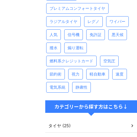
プレミアムコンフォートタイヤ
ラジアルタイヤ
レグノ
ワイパー
人気
信号機
免許証
悪天候
撥水
煽り運転
燃料系クレジットカード
空気圧
節約術
視力
軽自動車
速度
電気系統
静粛性
カテゴリーから探す方はこちら↓
タイヤ (25)