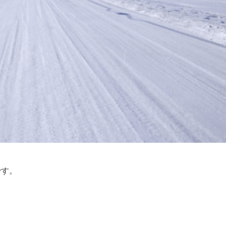
です。
。