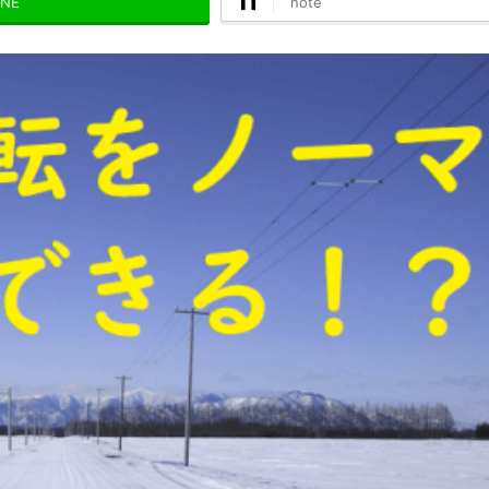
INE
note